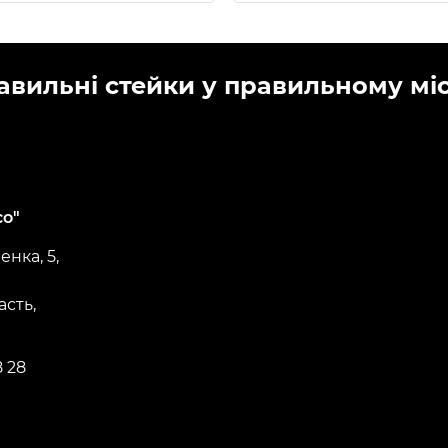
авильні стейки у правильному місц
со"
нка, 5,
асть,
8 28