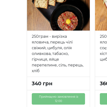
250грам - вирізка
250
яловича, перець чілі
яло
свіжий, цибуля, олія
соє
оливкова, табаско,
кіс
гірчиця, яйце
циб
перепелине, сіль, перець,
хліб
340 грн
36
Приймаємо замовлення із
12:00