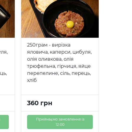
250грам - вирізка
ля,
яловича, каперси, цибуля,
олія оливкова, олія
трюфельна, гірчиця, яйце
ць,
перепелине, сіль, перець,
хліб
360 грн
з
Приймаємо замовлення із
12:00