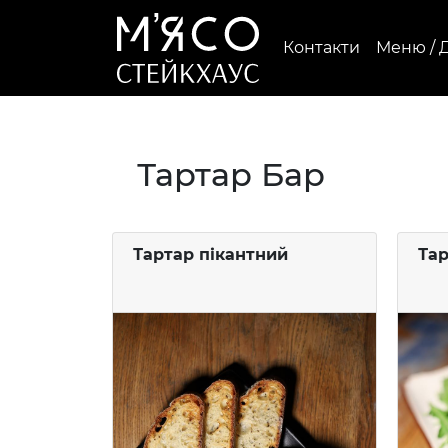
Контакти
Меню / 
Тартар Бар
Тартар пікантний
Тар