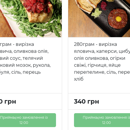
грам - вирізка
280грам - вирізка
вича, оливкова олія,
яловича, каперси, цибу
вий соус, телячий
олія оливкова, огірки
тковий мозок, рукола,
свіжі, гірчиця, яйце
уля, сіль, перець
перепелине, сіль, пере
хліб
0 грн
340 грн
Приймаємо замовлення із
Приймаємо замовлення і
12:00
12:00