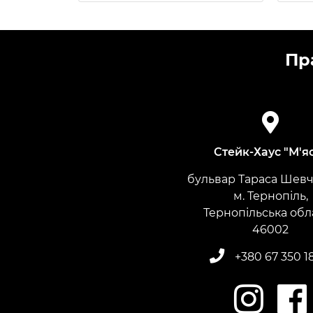
Пр
Стейк-Хаус "М'я
бульвар Тараса Шевче
м. Тернопіль,
Тернопільська обл
​​​​​​​46002
+380 67 350 1