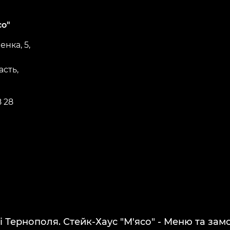
со"
нка, 5,
асть,
8 28
і Тернополя. Стейк-Хаус "М'ясо" - Меню та за