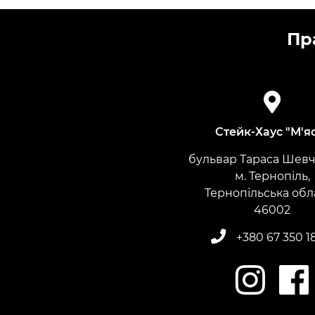
Пр
Стейк-Хаус "М'я
бульвар Тараса Шевче
м. Тернопіль,
Тернопільська обл
​​​​​​​46002
+380 67 350 1