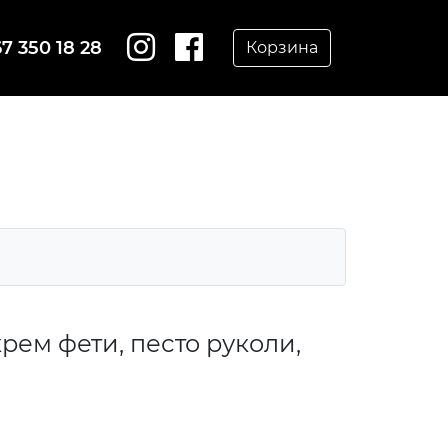
7 350 18 28
Корзина
крем фети, песто руколи,