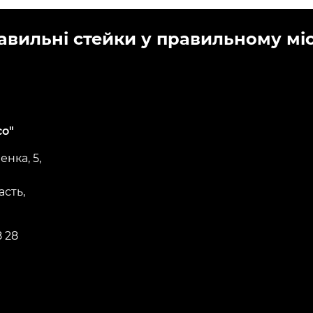
авильні стейки у правильному місц
со"
нка, 5,
асть,
8 28