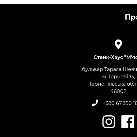
Пр
Стейк-Хаус "М'я
бульвар Тараса Шевче
м. Тернопіль,
Тернопільська обл
​​​​​​​46002
+380 67 350 1