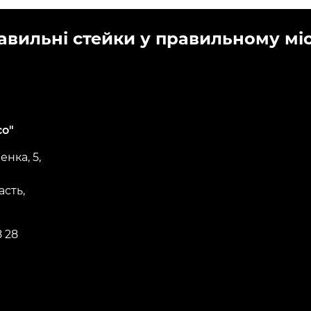
авильні стейки у правильному місц
со"
нка, 5,
асть,
8 28